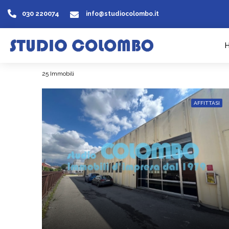
030 220074
info@studiocolombo.it
25 Immobili
AFFITTASI