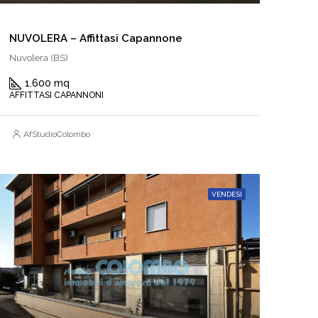
NUVOLERA – Affittasi Capannone
Nuvolera (BS)
1.600 mq
AFFITTASI CAPANNONI
AfStudioColombo
VENDESI