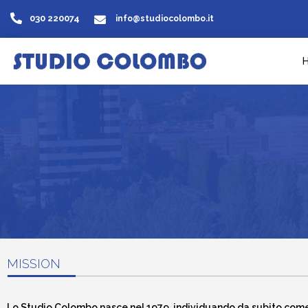
030 220074
info@studiocolombo.it
MISSION
Lo Studio Colombo nasce nel 1979, individuando da subito come