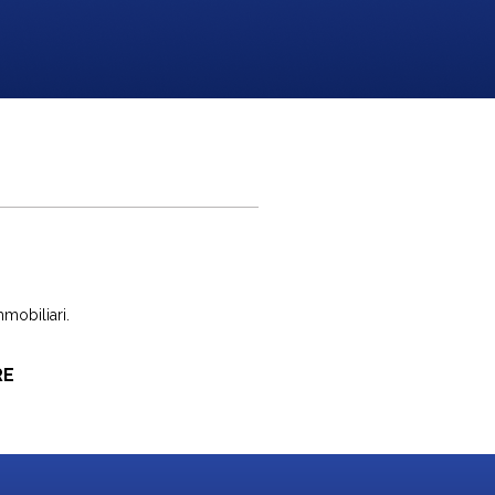
mmobiliari.
RE