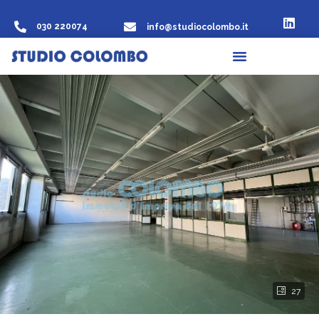
030 220074
info@studiocolombo.it
27