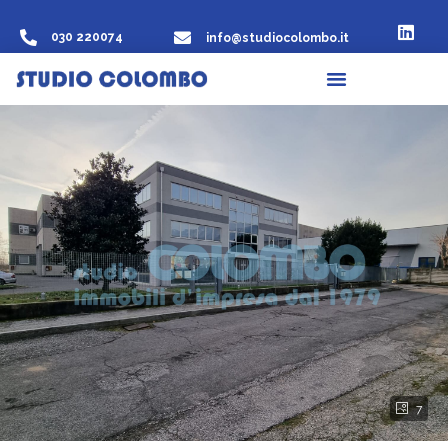
030 220074
info@studiocolombo.it
7