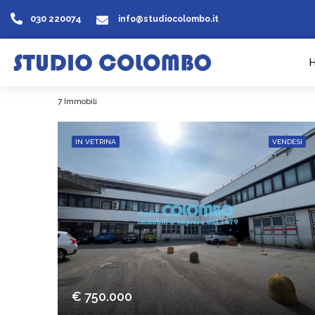
030 220074
info@studiocolombo.it
7 Immobili
IN VETRINA
VENDESI
€ 750.000