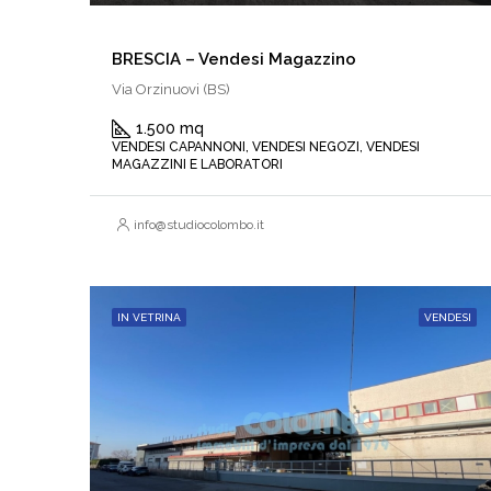
BRESCIA – Vendesi Magazzino
Via Orzinuovi (BS)
1.500 mq
VENDESI CAPANNONI, VENDESI NEGOZI, VENDESI
MAGAZZINI E LABORATORI
info@studiocolombo.it
IN VETRINA
VENDESI