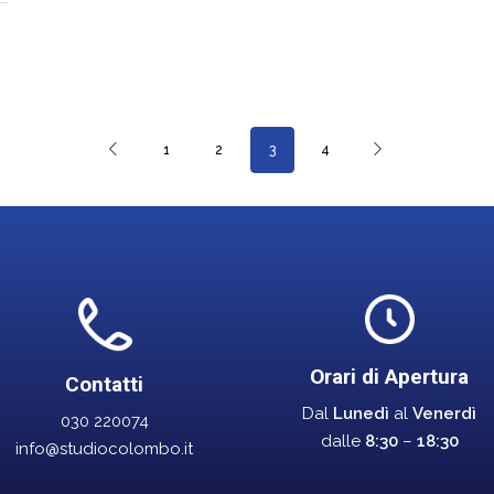
1
2
3
4
Orari di Apertura
Contatti
Dal
Lunedì
al
Venerdì
030 220074
dalle
8:30
–
18:30
info@studiocolombo.it