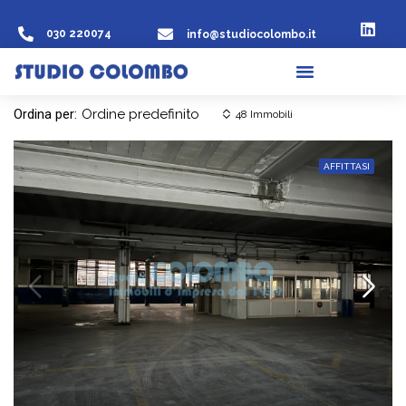
030 220074
info@studiocolombo.it
Ordina per:
Ordine predefinito
48 Immobili
AFFITTASI