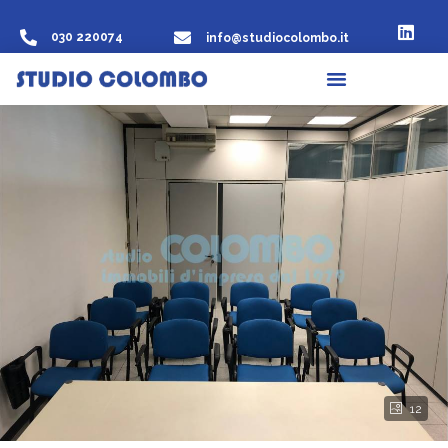
030 220074
info@studiocolombo.it
12