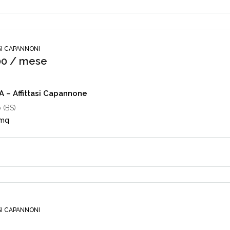
SI CAPANNONI
00 / mese
 – Affittasi Capannone
 (BS)
 mq
SI CAPANNONI