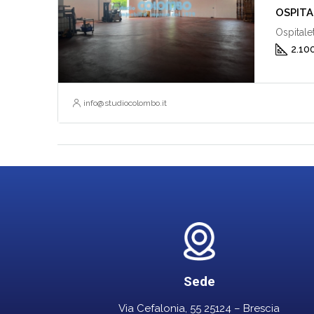
OSPITA
Ospitale
2.10
info@studiocolombo.it
Sede
Via Cefalonia, 55 25124 – Brescia