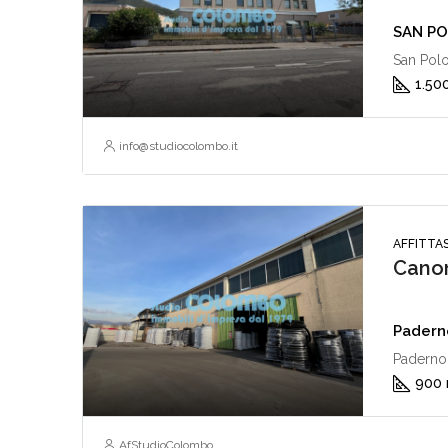
SAN POL
San Polo
1.50
info@studiocolombo.it
AFFITTA
Canon
Paderno
Paderno 
900
AfStudioColombo