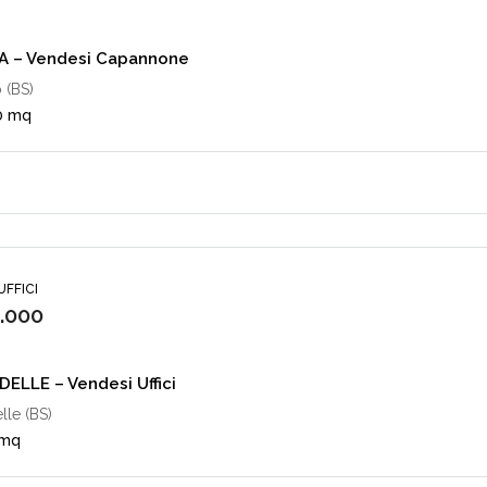
A – Vendesi Capannone
 (BS)
0 mq
UFFICI
.000
ELLE – Vendesi Uffici
le (BS)
 mq