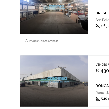
BRESCI
San Polo
1.65
info@studiocolombo.it
VENDESI 
€ 430
RONCAD
Roncadel
540