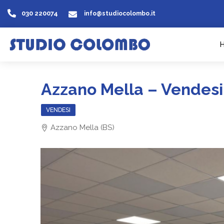
030 220074
info@studiocolombo.it
Azzano Mella – Vendesi 
VENDESI
Azzano Mella (BS)