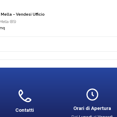
Mella – Vendesi Ufficio
Mella (BS)
 mq
Orari di Apertura
Contatti
Dal
Lunedì
al
Venerdì