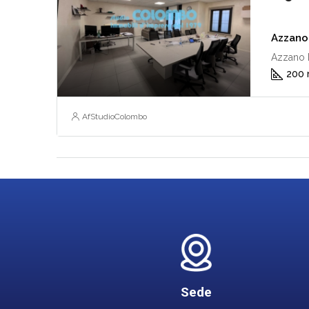
Azzano 
Azzano 
200
AfStudioColombo
Sede