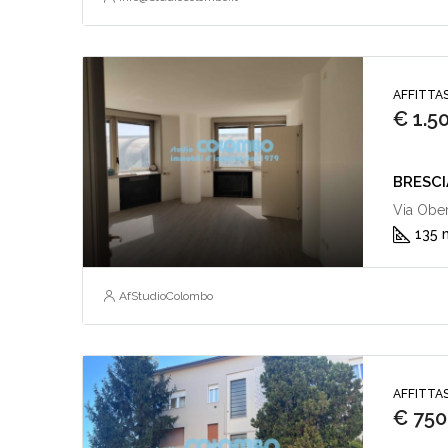
AFFITTAS
€ 1.5
BRESCIA 
Via Ober
135 
AfStudioColombo
AFFITTAS
€ 750