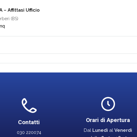
– Affittasi Ufficio
rberi (BS)
mq
Orari di Apertura
Contatti
Dal
Lunedì
al
Venerdì
030 220074