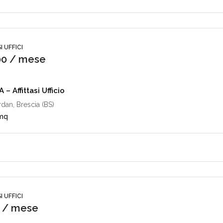
I UFFICI
00 / mese
– Affittasi Ufficio
dan, Brescia (BS)
mq
I UFFICI
 / mese