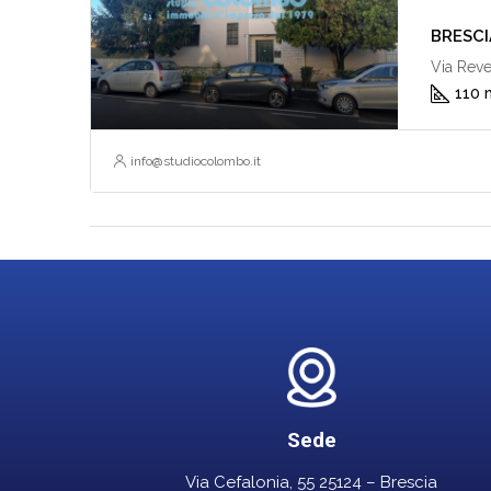
BRESCIA 
Via Reve
110 
info@studiocolombo.it
Sede
Via Cefalonia, 55 25124 – Brescia