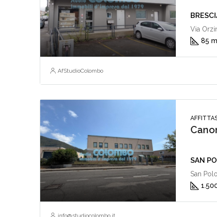
BRESCIA
Via Orzi
85 
AfStudioColombo
AFFITTAS
Canon
SAN POL
San Polo
1.50
info@studiocolombo.it