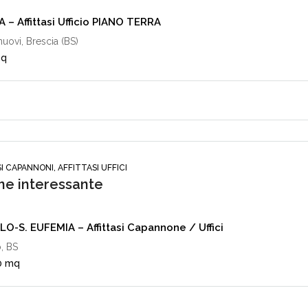
 – Affittasi Ufficio PIANO TERRA
nuovi, Brescia (BS)
mq
I CAPANNONI, AFFITTASI UFFICI
e interessante
O-S. EUFEMIA – Affittasi Capannone / Uffici
, BS
0 mq