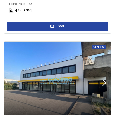
Poncarale (BS)
4.000 mq
Email
VENDESI