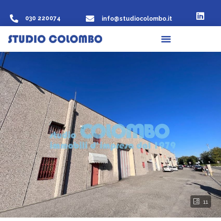
030 220074
info@studiocolombo.it
11