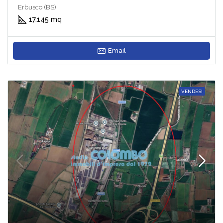
Erbusco (BS)
17.145 mq
Email
VENDESI