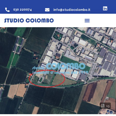
030 220074
info@studiocolombo.it
13