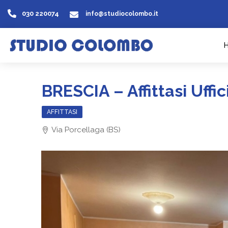
030 220074
info@studiocolombo.it
BRESCIA – Affittasi Uffic
AFFITTASI
Via Porcellaga (BS)