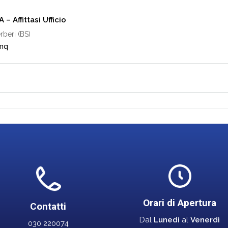
– Affittasi Ufficio
rberi (BS)
mq
Orari di Apertura
Contatti
Dal
Lunedì
al
Venerdì
030 220074