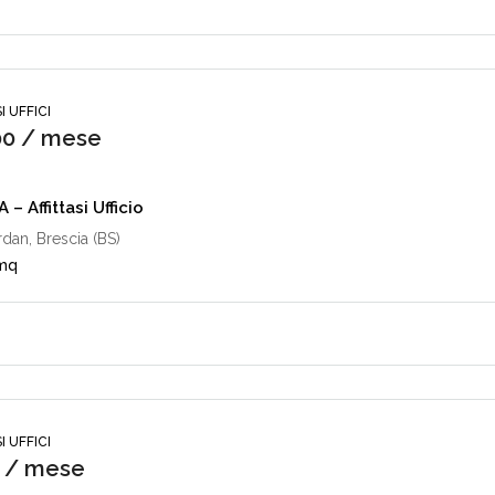
I UFFICI
00 / mese
– Affittasi Ufficio
dan, Brescia (BS)
mq
I UFFICI
 / mese