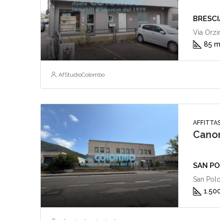
BRESCIA
Via Orzi
85 
AfStudioColombo
AFFITTAS
Canon
SAN POL
San Polo
1.50