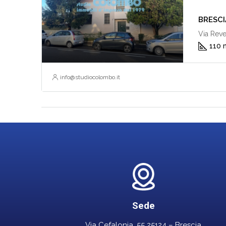
BRESCIA 
Via Reve
110 
info@studiocolombo.it
Sede
Via Cefalonia, 55 25124 – Brescia