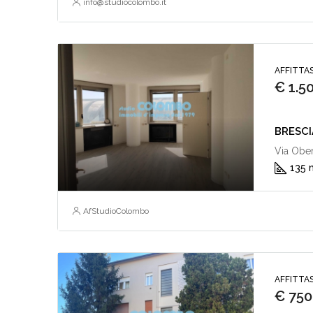
info@studiocolombo.it
AFFITTAS
€ 1.5
BRESCIA 
Via Ober
135 
AfStudioColombo
AFFITTAS
€ 750