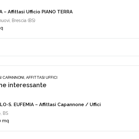
 – Affittasi Ufficio PIANO TERRA
nuovi, Brescia (BS)
mq
I CAPANNONI, AFFITTASI UFFICI
e interessante
O-S. EUFEMIA – Affittasi Capannone / Uffici
, BS
0 mq