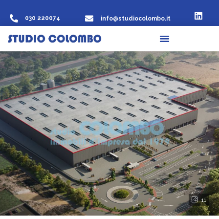
030 220074
info@studiocolombo.it
11