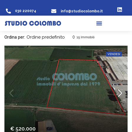
030 220074
info@studiocolombo.it
Ordina per:
Ordine predefinito
15 Immobili
VENDESI
€ 520.000