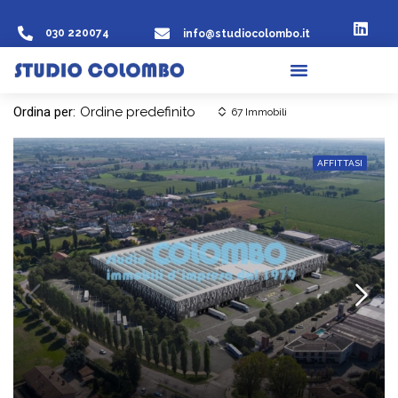
030 220074
info@studiocolombo.it
Ordina per:
Ordine predefinito
67 Immobili
AFFITTASI