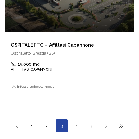
OSPITALETTO – Affittasi Capannone
Ospitaletto, Brescia (BS)
15.000 mq
AFFITTASI CAPANNONI
info@studiocolombo.it
1
2
3
4
5