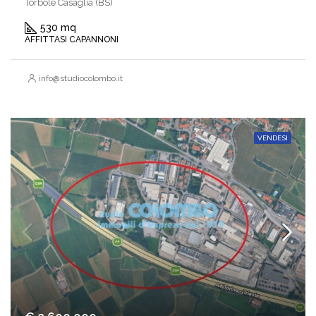
Torbole Casaglia (BS)
530 mq
AFFITTASI CAPANNONI
info@studiocolombo.it
VENDESI