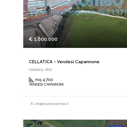
€ 1.600.000
CELLATICA – Vendesi Capannone
Cellatica, (BS)
mq 4.700
VENDESI CAPANNONI
info@studiocolombo.it