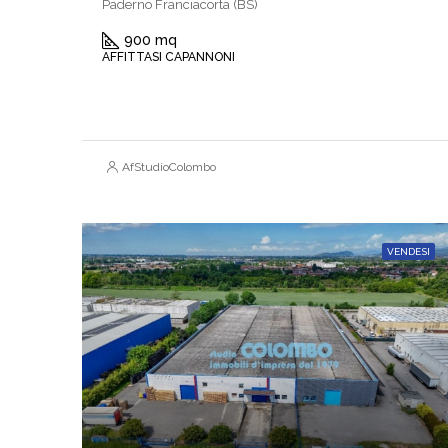
Paderno Franciacorta (BS)
900 mq
AFFITTASI CAPANNONI
AfStudioColombo
VENDESI