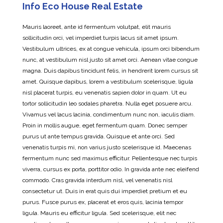
Info Eco House Real Estate
Mauris laoreet, ante id fermentum volutpat, elit mauris
sollicitudin orci, vel imperdiet turpis lacus sit amet ipsum.
Vestibulum ultrices, ex at congue vehicula, ipsum orci bibendum
nunc, at vestibulum nisl justo sit amet orci. Aenean vitae congue
magna. Duis dapibus tincidunt felis, in hendrerit lorem cursus sit
amet. Quisque dapibus, lorem a vestibulum scelerisque, ligula
nisl placerat turpis, eu venenatis sapien dolor in quam. Ut eu
tortor sollicitudin leo sodales pharetra. Nulla eget posuere arcu.
Vivamus vel lacus lacinia, condimentum nunc non, iaculis diam.
Proin in mollis augue, eget fermentum quam. Donec semper
purus ut ante tempus gravida. Quisque et ante orci. Sed
venenatis turpis mi, non varius justo scelerisque id. Maecenas
fermentum nunc sed maximus efficitur. Pellentesque nec turpis
viverra, cursus ex porta, porttitor odio. In gravida ante nec eleifend
commodo. Cras gravida interdum nisl, vel venenatis nisl
consectetur ut. Duis in erat quis dui imperdiet pretium et eu
purus. Fusce purus ex, placerat et eros quis, lacinia tempor
ligula. Mauris eu efficitur ligula. Sed scelerisque, elit nec