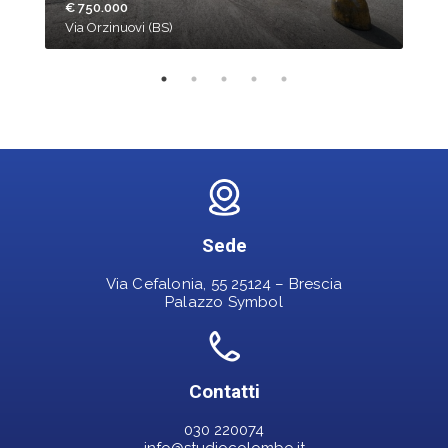
€ 750.000
Via Orzinuovi (BS)
Pade
Sede
Via Cefalonia, 55 25124 – Brescia
Palazzo Symbol
Contatti
030 220074