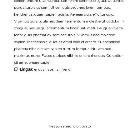
condimentum ullamcorper, sem enim commodo ligula, ut porttitor
purus turpis ut sem. Ut vehicula velit nec lorem tempus,
hendrerit aliquam sapien lacinia. Aenean quis efficitur odio.
Vivamus quis ligula nec diam fermentum molestie ut ut dolor. In
congue, neque quis fermentum tincidunt, metus augue viverra
tortor, quis placerat ex sem ac turpis. Vivamus nec molestie
sapien. Maecenas aliquet sit amet odio et ornare. Suspendisse
pharetra nibh dictum sapien rutrum tempus. Nullam nec
maximus nunc. Fusce ultrices nibh id ornare rhoncus. Curabitur
sit amet ornare sapien.
Lingua:
english,spanish,french
Nessun annuncio trovato.