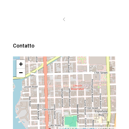
Contatto
+
−
Leaflet
| ©
OpenStreetMap
contributors