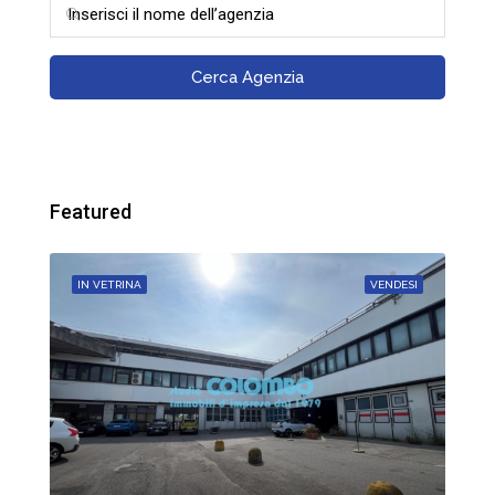
Cerca Agenzia
Featured
DESI
IN VETRINA
VENDESI
IN 