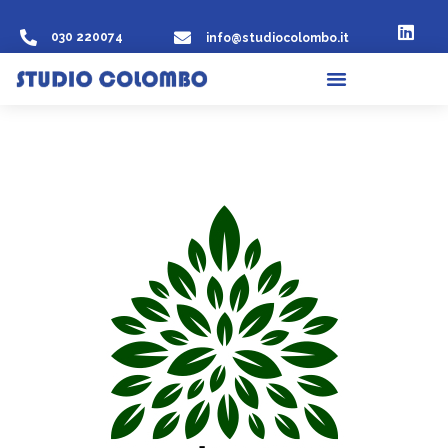
030 220074
info@studiocolombo.it